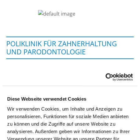
POLIKLINIK FÜR ZAHNERHALTUNG
UND PARODONTOLOGIE
Strempelstr. 13
18057 Rostock
Tel.:
0381-494-6529
Fax: 0381-494-6509
Diese Webseite verwendet Cookies
Mail:
ed.kcotsor-inu.dem@gnutlahrenhaz
Wir verwenden Cookies, um Inhalte und Anzeigen zu
Anfahrt
personalisieren, Funktionen für soziale Medien anbieten
zu können und die Zugriffe auf unsere Website zu
https://zahnerhaltung.med.uni-rostock.de
analysieren. Außerdem geben wir Informationen zu Ihrer
Verwendung unserer Website an unsere Partner für