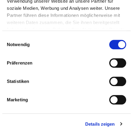
Verwendung unserer Website an unsere Partner für
soziale Medien, Werbung und Analysen weiter. Unsere
ALLERGIEN
Partner führen diese Informationen möglicherweise mit
weiteren Daten zusammen, die Sie ihnen bereitgestellt
Allergenarme Zimmer
haben oder die sie im Rahmen Ihrer Nutzung der Dienste
gesammelt haben.
Einwilligungsauswahl
Notwendig
Diätetische Angebote
Präferenzen
DEMENZ / GEISTIGE BEHINDERUNG
Statistiken
HÖRBEHINDERUNG / GEHÖRLOSIGKEIT
Marketing
MOBILITÄTSEINSCHRÄNKUNGEN
Details zeigen
SEHBEHINDERUNG / BLINDE