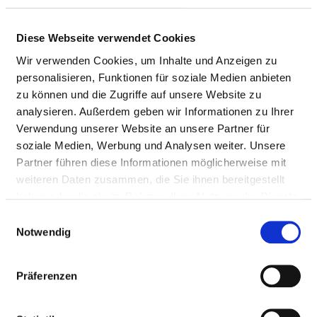
Pflegepersonal
Therapeutisches Personal
Diese Webseite verwendet Cookies
Wir verwenden Cookies, um Inhalte und Anzeigen zu
ÄRZTE UND ÄRZTINNEN
personalisieren, Funktionen für soziale Medien anbieten
zu können und die Zugriffe auf unsere Website zu
Hier finden Sie Angaben zum medizinischen Personal
analysieren. Außerdem geben wir Informationen zu Ihrer
des gesamten Krankenhauses. Informationen zum
Verwendung unserer Website an unsere Partner für
Personal der einzelnen Fachabteilungen finden Sie auf
soziale Medien, Werbung und Analysen weiter. Unsere
den Fachabteilungsseiten.
Partner führen diese Informationen möglicherweise mit
weiteren Daten zusammen, die Sie ihnen bereitgestellt
haben oder die sie im Rahmen Ihrer Nutzung der Dienste
gesammelt haben.
ÄRZTE UND ÄRZTINNEN INSGESAMT (OHNE
Einwilligungsauswahl
BELEGÄRZTE) IN VOLLKRÄFTEN
Notwendig
BERUFSGRUPPE
ANZAHL
ERLÄUTERUN
Präferenzen
Anzahl (gesamt)
178,59