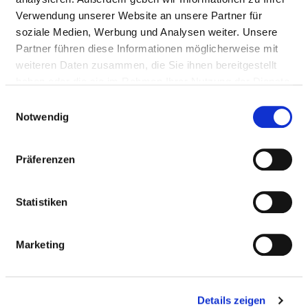
Verwendung unserer Website an unsere Partner für
Medizinisch-pflegerische Leistungen
soziale Medien, Werbung und Analysen weiter. Unsere
Service & Ausstattung
Partner führen diese Informationen möglicherweise mit
weiteren Daten zusammen, die Sie ihnen bereitgestellt
haben oder die sie im Rahmen Ihrer Nutzung der Dienste
MEDIZINISCHES LEISTUNGSANGEBOT
gesammelt haben.
Einwilligungsauswahl
DES KRANKENHAUSES
Notwendig
Welche Krankheiten werden in diesem Krankenhaus
Präferenzen
behandelt? Welche Behandlungsmethoden bietet
dieses Krankenhaus an?
Statistiken
Suchen Sie Krankheiten und Behandlungen, die in
diesem Krankenhaus behandelt oder durchgeführt
Marketing
werden, per Volltext-Suche.
Details zeigen