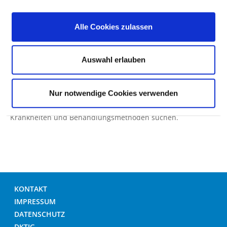
Hinweis: Wenn die Suche nach einer Krankheit oder
Behandlungsmethode nicht zu einem Treffer führt, kann
Alle Cookies zulassen
das auch daran liegen, dass das gesuchte Wort nicht in der
Datenbank vorhanden ist. Die Datenbank basiert wesentlich
auf medizinischer Fachsprache (ICD/OPS). Versuchen Sie es
Auswahl erlauben
dann mit einem Suchwort-Synonym.
Tipp: Bei den einzelnen Fachabteilungen dieses
Nur notwendige Cookies verwenden
Krankenhauses können Sie gezielt nach behandelten
Krankheiten und Behandlungsmethoden suchen.
KONTAKT
IMPRESSUM
DATENSCHUTZ
DKTIG