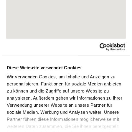
Diese Webseite verwendet Cookies
Wir verwenden Cookies, um Inhalte und Anzeigen zu
Feldweg 24
personalisieren, Funktionen für soziale Medien anbieten
27474 Cuxhaven
zu können und die Zugriffe auf unsere Website zu
analysieren. Außerdem geben wir Informationen zu Ihrer
Tel.:
04721-6644188
Verwendung unserer Website an unsere Partner für
Mail:
soziale Medien, Werbung und Analysen weiter. Unsere
ed.soema.dnaltseeg@kinilksegaTremmiztsneiD
Partner führen diese Informationen möglicherweise mit
weiteren Daten zusammen, die Sie ihnen bereitgestellt
Anfahrt