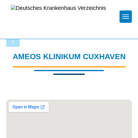
Togg
Zurück zu den Suchergebnissen
AMEOS KLINIKUM CUXHAVEN