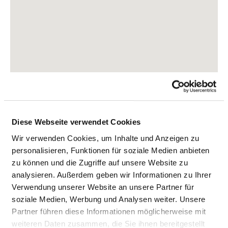
Diese Webseite verwendet Cookies
Wir verwenden Cookies, um Inhalte und Anzeigen zu
Feldweg 24
personalisieren, Funktionen für soziale Medien anbieten
27474 Cuxhaven
zu können und die Zugriffe auf unsere Website zu
Tel.:
04721-6644188
analysieren. Außerdem geben wir Informationen zu Ihrer
Mail:
ed.soema.dnaltseeg@kinilksegaTremmiztsneiD
Verwendung unserer Website an unsere Partner für
soziale Medien, Werbung und Analysen weiter. Unsere
Anfahrt
Partner führen diese Informationen möglicherweise mit
weiteren Daten zusammen, die Sie ihnen bereitgestellt
https://www.ameos.de/klinikum-cuxhaven