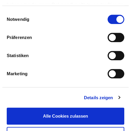
haben oder die sie im Rahmen Ihrer Nutzung der Dienste
Weitere Standorte
gesammelt haben.
Einwilligungsauswahl
Notwendig
BASIS-INFOS
Präferenzen
Anzahl Betten: 25
Statistiken
Anzahl der Fachabteilungen: 1
Marketing
Teilstationäre Fallzahl: 150
Ambulante Fallzahl: 1.650
Details zeigen
Krankenhausträger: AMEOS Klinikum
Geestland GmbH
Alle Cookies zulassen
Art des Trägers: privat