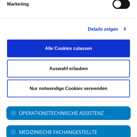
Anzahl (gesamt)
3,28
Marketing
Personal mit direktem
0,00
Beschäftigungsverhältnis
Details zeigen
Personal ohne direktes
3,28
Beschäftigungsverhältnis
Alle Cookies zulassen
Personal in der
0,00
ambulanten Versorgung
Auswahl erlauben
Personal in der
3,28
stationären Versorgung
Nur notwendige Cookies verwenden
Fall je Anzahl
0,00
OPERATIONSTECHNISCHE ASSISTENZ
MEDIZINISCHE FACHANGESTELLTE