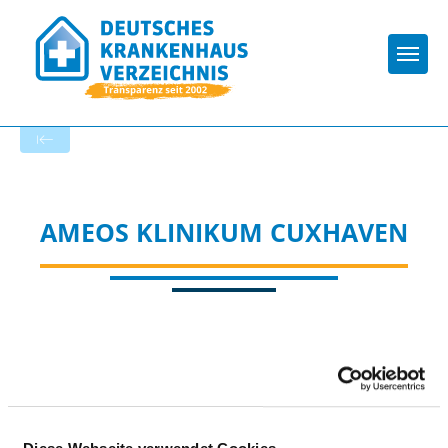
Togg
Startseite der Fachabteilung
AMEOS KLINIKUM CUXHAVEN
Passend dazu: