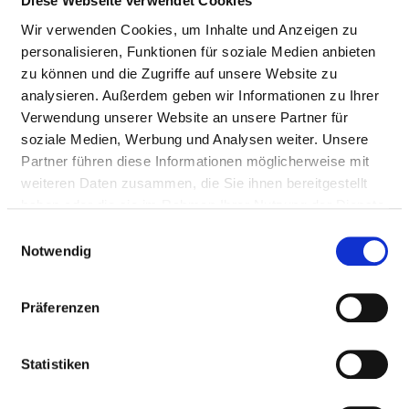
Diese Webseite verwendet Cookies
Ärzte & Ärztinnen
Therapeutisches Personal
Wir verwenden Cookies, um Inhalte und Anzeigen zu
personalisieren, Funktionen für soziale Medien anbieten
zu können und die Zugriffe auf unsere Website zu
PFLEGEPERSONAL
analysieren. Außerdem geben wir Informationen zu Ihrer
Verwendung unserer Website an unsere Partner für
Personelle Ausstattung der Fachabteilung mit
soziale Medien, Werbung und Analysen weiter. Unsere
Pflegepersonal. Mitarbeitende, die nicht eindeutig
Partner führen diese Informationen möglicherweise mit
einer Fachabteilung zugeordnet werden können,
weiteren Daten zusammen, die Sie ihnen bereitgestellt
werden übergreifend für das Krankenhaus erfasst.
haben oder die sie im Rahmen Ihrer Nutzung der Dienste
gesammelt haben.
Einwilligungsauswahl
Notwendig
GESUNDHEITS- UND KRANKENPFLEGER UND
GESUNDHEITS- UND KRANKENPFLEGERINNEN
Präferenzen
Mit Fachabteilungszuordnung
Statistiken
BERUFSGRUPPE
ANZAHL
ERLÄUTERUNG