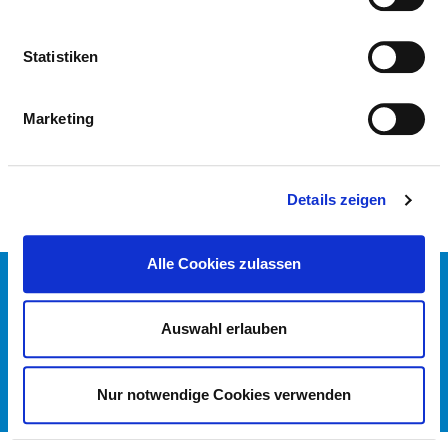
PFLEGERISCHE FACHEXPERTISE
Statistiken
Diplom (PQ02)
Hygienebeauftragte in der Pflege (PQ14)
Marketing
Praxisanleitung (PQ20)
Details zeigen
Alle Cookies zulassen
KONTAKT
IMPRESSUM
Auswahl erlauben
DATENSCHUTZ
DKTIG
Nur notwendige Cookies verwenden
© DEUTSCHES KRANKENHAUS VERZEICHNIS 2026