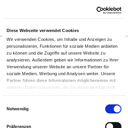
Togg
Diese Webseite verwendet Cookies
Startseite der Fachabteilung
Wir verwenden Cookies, um Inhalte und Anzeigen zu
personalisieren, Funktionen für soziale Medien anbieten
zu können und die Zugriffe auf unsere Website zu
analysieren. Außerdem geben wir Informationen zu Ihrer
AMEOS KLINIKUM CUXHAVEN
Verwendung unserer Website an unsere Partner für
soziale Medien, Werbung und Analysen weiter. Unsere
Partner führen diese Informationen möglicherweise mit
weiteren Daten zusammen, die Sie ihnen bereitgestellt
haben oder die sie im Rahmen Ihrer Nutzung der Dienste
gesammelt haben.
Einwilligungsauswahl
Notwendig
AMEOS KLINIKUM CUXHAVEN
Präferenzen