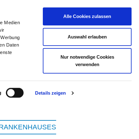
Alle Cookies zulassen
le Medien
ELLENBÖRSE
KONTAKT
IHRE MEINUNG
ir
Auswahl erlauben
, Werbung
ren Daten
ienste
Nur notwendige Cookies
EL GGMBH STANDORT
verwenden
g
Details zeigen
KRANKENHAUSES