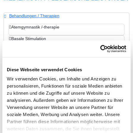
Behandlungen / Therapien
Atemgymnastik /-therapie
Basale Stimulation
Bewegungsbad / Wassergymnastik
Sporttherapie / Bewegungstherapie
Diese Webseite verwendet Cookies
Bobath-Therapie (für Erwachsene und/oder Kinder)
Wir verwenden Cookies, um Inhalte und Anzeigen zu
Spezielles Leistungsangebot für Diabetiker und
personalisieren, Funktionen für soziale Medien anbieten
Diabetikerinnen
zu können und die Zugriffe auf unsere Website zu
analysieren. Außerdem geben wir Informationen zu Ihrer
Ergotherapie / Arbeitstherapie
Verwendung unserer Website an unsere Partner für
Fußreflexzonenmassage
soziale Medien, Werbung und Analysen weiter. Unsere
Partner führen diese Informationen möglicherweise mit
Kinästhetik
weiteren Daten zusammen, die Sie ihnen bereitgestellt