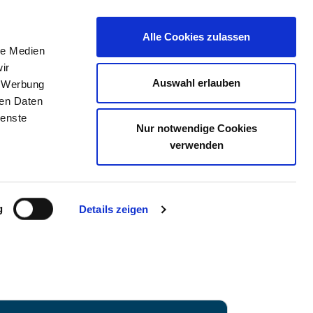
Alle Cookies zulassen
le Medien
TELLENBÖRSE
KONTAKT
IHRE MEINUNG
ir
Auswahl erlauben
, Werbung
ren Daten
ienste
Nur notwendige Cookies
 LUKAS
verwenden
g
Details zeigen