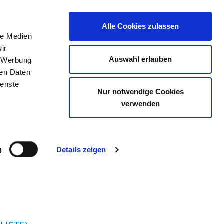
Alle Cookies zulassen
le Medien
TELLENBÖRSE
KONTAKT
IHRE MEINUNG
ir
Auswahl erlauben
, Werbung
ren Daten
ienste
Nur notwendige Cookies
ODER) GMBH
verwenden
g
Details zeigen