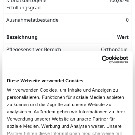
Monatsbezogener
100,00 %
Erfüllungsgrad
Ausnahmetatbestände
0
Bezeichnung
Wert
Pflegesensitiver Bereich
Orthopädie,
Unfallchirurgie
Station
2b
Schicht
Tagschicht
Diese Webseite verwendet Cookies
Wir verwenden Cookies, um Inhalte und Anzeigen zu
Monatsbezogener
100,00 %
personalisieren, Funktionen für soziale Medien anbieten
Erfüllungsgrad
zu können und die Zugriffe auf unsere Website zu
analysieren. Außerdem geben wir Informationen zu Ihrer
Ausnahmetatbestände
0
Verwendung unserer Website an unsere Partner für
soziale Medien, Werbung und Analysen weiter. Unsere
Bezeichnung
Wert
Partner führen diese Informationen möglicherweise mit