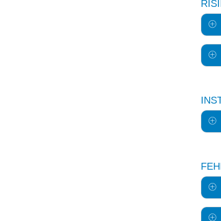
RIS
INS
FEH