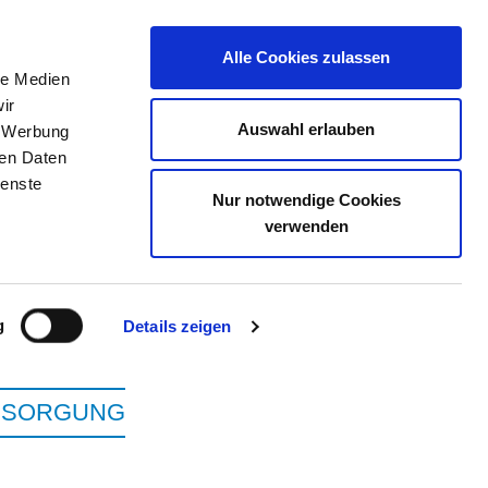
Alle Cookies zulassen
le Medien
ELLENBÖRSE
KONTAKT
IHRE MEINUNG
ir
Auswahl erlauben
, Werbung
ren Daten
ienste
Nur notwendige Cookies
ISSENSEE
verwenden
g
Details zeigen
ERSORGUNG