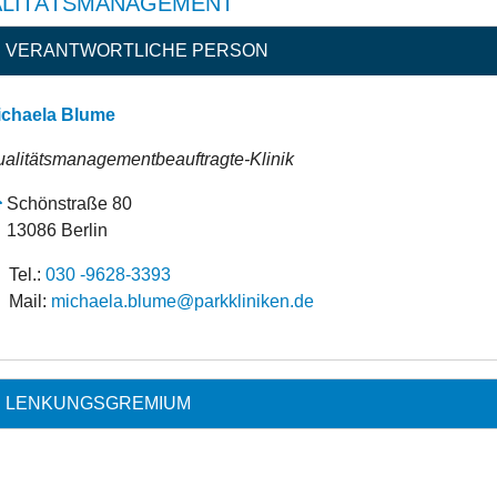
LITÄTSMANAGEMENT
VERANTWORTLICHE PERSON
ichaela Blume
alitätsmanagementbeauftragte-Klinik
Schönstraße 80
13086 Berlin
Tel.:
030 -9628-3393
Mail:
ed.nekinilkkrap@emulb.aleahcim
LENKUNGSGREMIUM