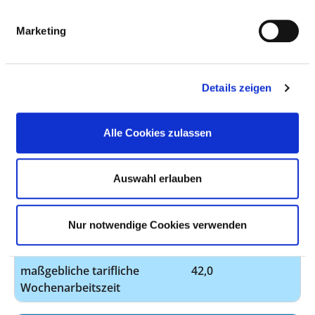
BERUFSGRUPPE
ANZAHL
ERLÄUTERUNG
Marketing
Anzahl (gesamt)
5,01
Personal mit direktem
5,01
Beschäftigungsverhältnis
Details zeigen
Personal ohne direktes
0,00
Beschäftigungsverhältnis
Alle Cookies zulassen
Personal in der
0,23
ambulanten Versorgung
Auswahl erlauben
Personal in der
4,78
stationären Versorgung
Nur notwendige Cookies verwenden
Fall je Anzahl
223,22
maßgebliche tarifliche
42,0
Wochenarbeitszeit