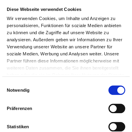
Passend dazu:
Diese Webseite verwendet Cookies
Wir verwenden Cookies, um Inhalte und Anzeigen zu
Pflegepersonal
personalisieren, Funktionen für soziale Medien anbieten
Therapeutisches Personal
zu können und die Zugriffe auf unsere Website zu
analysieren. Außerdem geben wir Informationen zu Ihrer
Verwendung unserer Website an unsere Partner für
ÄRZTE UND ÄRZTINNEN
soziale Medien, Werbung und Analysen weiter. Unsere
Personelle Ausstattung der Fachabteilung mit
Partner führen diese Informationen möglicherweise mit
Ärztinnen und Ärzten. Mitarbeitende, die nicht
weiteren Daten zusammen, die Sie ihnen bereitgestellt
eindeutig einer Fachabteilung zugeordnet werden
haben oder die sie im Rahmen Ihrer Nutzung der Dienste
können, werden übergreifend für das Krankenhaus
gesammelt haben.
Einwilligungsauswahl
erfasst.
Notwendig
Präferenzen
ÄRZTE UND ÄRZTINNEN INSGESAMT (OHNE
BELEGÄRZTE) IN VOLLKRÄFTEN
Statistiken