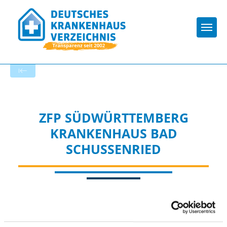
Togg
Startseite der Fachabteilung
ZFP SÜDWÜRTTEMBERG
KRANKENHAUS BAD
SCHUSSENRIED