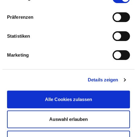
Tel.:
040-24002-6947
Mail:
Präferenzen
gro.rhewsednub@rotkeriDrehcsinilKVIXkinilKgr
ubmaHshrKwB
Statistiken
Marketing
ÄRZTE UND ÄRZTINNEN INSGESAMT (OHNE
BELEGÄRZTE) IN VOLLKRÄFTEN
Details zeigen
BERUFSGRUPPE
ANZAHL
ERLÄUTERUNG
Anzahl (gesamt)
24,75
Alle Cookies zulassen
Personal mit direktem
24,43
Beschäftigungsverhältnis
Auswahl erlauben
Personal ohne direktes
0,32