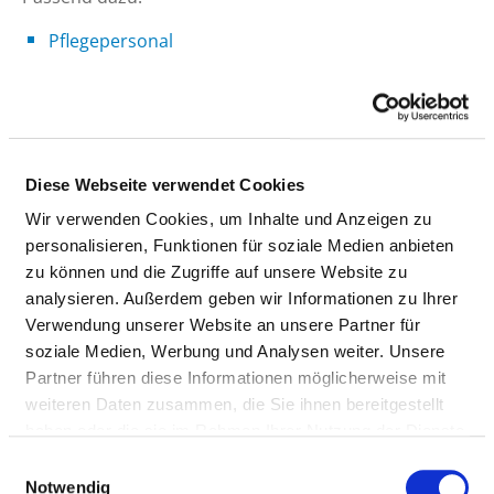
Pflegepersonal
ÄRZTE UND ÄRZTINNEN
Personelle Ausstattung der Fachabteilung mit
Diese Webseite verwendet Cookies
Ärztinnen und Ärzten. Mitarbeitende, die nicht
eindeutig einer Fachabteilung zugeordnet werden
Wir verwenden Cookies, um Inhalte und Anzeigen zu
können, werden übergreifend für das Krankenhaus
personalisieren, Funktionen für soziale Medien anbieten
erfasst.
zu können und die Zugriffe auf unsere Website zu
analysieren. Außerdem geben wir Informationen zu Ihrer
Verwendung unserer Website an unsere Partner für
soziale Medien, Werbung und Analysen weiter. Unsere
LEITENDER ARZT/LEITENDE ÄRZTIN
Partner führen diese Informationen möglicherweise mit
weiteren Daten zusammen, die Sie ihnen bereitgestellt
Matthias Johann
haben oder die sie im Rahmen Ihrer Nutzung der Dienste
gesammelt haben.
Einwilligungsauswahl
Klinischer Direktor
Notwendig