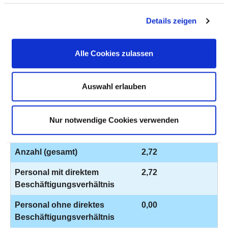
(GEMÄSS § 8 ABS. 3, NR. 3 PSYCHTHG)
Details zeigen
AUSGEWÄHLTES THERAPEUTISCHES
Alle Cookies zulassen
PERSONAL IN PSYCHIATRIE UND
PSYCHOSOMATIK
Auswahl erlauben
DIPLOM-PSYCHOLOGEN UND DIPLOM-
PSYCHOLOGINNEN
Nur notwendige Cookies verwenden
BERUFSGRUPPE
ANZAHL
ERLÄUTERUN
Anzahl (gesamt)
2,72
Personal mit direktem
2,72
Beschäftigungsverhältnis
Personal ohne direktes
0,00
Beschäftigungsverhältnis