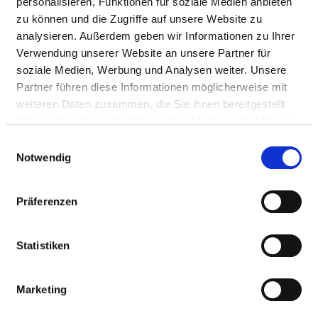
personalisieren, Funktionen für soziale Medien anbieten
HEILERZIEHUNGSPFLEGERIN
zu können und die Zugriffe auf unsere Website zu
analysieren. Außerdem geben wir Informationen zu Ihrer
PHYSIOTHERAPEUT UND
Verwendung unserer Website an unsere Partner für
PHYSIOTHERAPEUTIN
soziale Medien, Werbung und Analysen weiter. Unsere
Partner führen diese Informationen möglicherweise mit
weiteren Daten zusammen, die Sie ihnen bereitgestellt
MUSIKTHERAPEUT UND
haben oder die sie im Rahmen Ihrer Nutzung der Dienste
MUSIKTHERAPEUTIN
gesammelt haben.
Einwilligungsauswahl
Notwendig
DIPLOM-PSYCHOLOGE UND DIPLOM-
PSYCHOLOGIN
Präferenzen
SOZIALARBEITER UND SOZIALARBEITERIN
Statistiken
PSYCHOTHERAPEUTEN UND
Marketing
PSYCHOTHERAPEUTINNEN IN AUSBILDUNG
WÄHREND DER PRAKTISCHEN TÄTIGKEIT