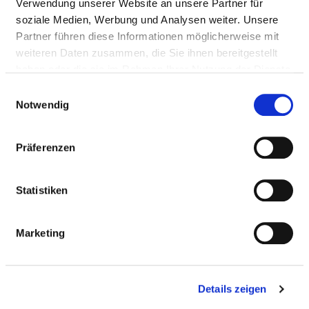
Verwendung unserer Website an unsere Partner für
Lungenersatztherapie /-
soziale Medien, Werbung und Analysen weiter. Unsere
unterstützung
Partner führen diese Informationen möglicherweise mit
weiteren Daten zusammen, die Sie ihnen bereitgestellt
Gerät zur
Habib, Endo
Ja
haben oder die sie im Rahmen Ihrer Nutzung der Dienste
Gewebezerstörung
HPB (RFA im
gesammelt haben.
Einwilligungsauswahl
mittels
Gallengang)
Notwendig
Hochtemperaturtechnik
Hirnstrommessung
Ja
Präferenzen
Gerät zur Blutreinigung
Ja
bei Nierenversagen
Statistiken
(Dialyse)
Harnflussmessung
inkl. EMG
Ja
Marketing
Beckenboden
Gerät zur
Ja
Gewebezerstörung
Details zeigen
mittels