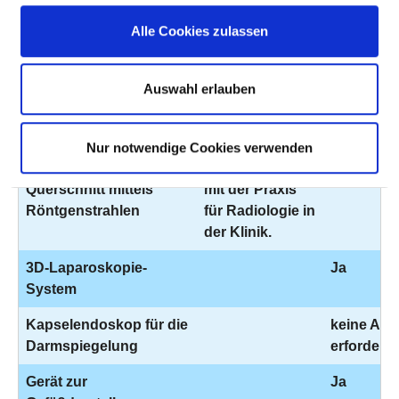
Hochtemperaturtechnik
Alle Cookies zulassen
Schnittbildverfahren
In Kooperation
Ja
mittels starker
mit der Praxis
Auswahl erlauben
Magnetfelder und
für Radiologie in
elektro-magnetischer
der Klinik.
Wechselfelder
Nur notwendige Cookies verwenden
Schichtbildverfahren im
In Kooperation
Ja
Querschnitt mittels
mit der Praxis
Röntgenstrahlen
für Radiologie in
der Klinik.
3D-Laparoskopie-
Ja
System
Kapselendoskop für die
keine An
Darmspiegelung
erforderli
Gerät zur
Ja