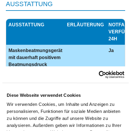
AUSSTATTUNG
AUSSTATTUNG
ERLÄUTERUNG
NOTFALL
VERFÜGB
24H
Maskenbeatmungsgerät
Ja
mit dauerhaft positivem
Beatmungsdruck
Messplatz zur Messung
auch
Ja
feinster elektrischer
Quantitative
Potentiale im
Sensorische
Diese Webseite verwendet Cookies
Nervensystem, die
Testung (QSR)
durch eine Anregung
Wir verwenden Cookies, um Inhalte und Anzeigen zu
eines der fünf Sinne
personalisieren, Funktionen für soziale Medien anbieten
hervorgerufen wurden
zu können und die Zugriffe auf unsere Website zu
analysieren. Außerdem geben wir Informationen zu Ihrer
Gerät zur
Ja