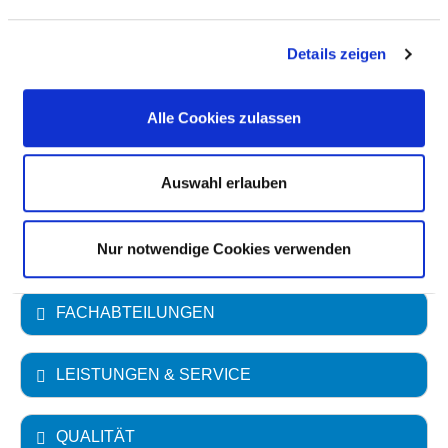
Vollstationäre Fallzahl: 6.004
Ambulante Fallzahl: 7.482
Details zeigen
Krankenhausträger: Kommunalunternehmen
Alle Cookies zulassen
Kreiskliniken Bogen-Mallersdorf
Art des Trägers: öffentlich
Auswahl erlauben
Akademisches Lehrkrankenhaus
Universität Regensburg
Nur notwendige Cookies verwenden
FACHABTEILUNGEN
LEISTUNGEN & SERVICE
QUALITÄT