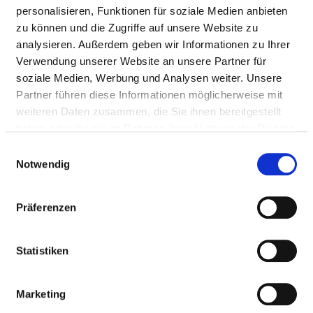
Mail:
ed.negob-kinilk@ofni
personalisieren, Funktionen für soziale Medien anbieten
zu können und die Zugriffe auf unsere Website zu
Anfahrt
analysieren. Außerdem geben wir Informationen zu Ihrer
http://www.klinik-bogen.de
Verwendung unserer Website an unsere Partner für
soziale Medien, Werbung und Analysen weiter. Unsere
Partner führen diese Informationen möglicherweise mit
weiteren Daten zusammen, die Sie ihnen bereitgestellt
Die Klinik Bogen liegt im ostbayerischen Landkreis 
haben oder die sie im Rahmen Ihrer Nutzung der Dienste
Straubing-Bogen zwischen Gäuboden und Bayerischem 
gesammelt haben.
Wald. Hier leisten 504 Fachkräfte mit 120 Planbetten...
Einwilligungsauswahl
Notwendig
mehr
Präferenzen
BASIS-INFOS
Statistiken
Anzahl Betten: 120
Anzahl der Fachabteilungen: 7
Marketing