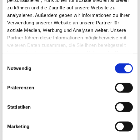
Das DKV
Über das DKV
zu können und die Zugriffe auf unsere Website zu
Darstellung der Qualität
analysieren. Außerdem geben wir Informationen zu Ihrer
Die DKTIG
Verwendung unserer Website an unsere Partner für
Stellenbörse
Kontakt
soziale Medien, Werbung und Analysen weiter. Unsere
Ihre Meinung
Partner führen diese Informationen möglicherweise mit
weiteren Daten zusammen, die Sie ihnen bereitgestellt
haben oder die sie im Rahmen Ihrer Nutzung der Dienste
gesammelt haben.
Einwilligungsauswahl
Startseite der Fachabteilung
Notwendig
Kreiskrankenhaus Wolgast
gGmbH
Präferenzen
Passend dazu:
Statistiken
Ärzte & Ärztinnen
Marketing
Pflegepersonal