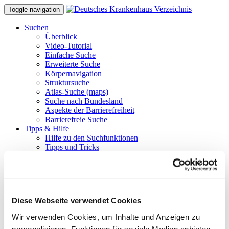
Toggle navigation
Suchen
Überblick
Video-Tutorial
Einfache Suche
Erweiterte Suche
Körpernavigation
Struktursuche
Atlas-Suche (maps)
Suche nach Bundesland
Aspekte der Barrierefreiheit
Barrierefreie Suche
Tipps & Hilfe
Hilfe zu den Suchfunktionen
Tipps und Tricks
FAQ
Glossar benutzter Begriffe
Krankenhäuser gezielt finden
Suchergebnisse filtern
Merken und Vergleichen
Diese Webseite verwendet Cookies
Barrierefreie Suche
Hinweise für Einweiser
Wir verwenden Cookies, um Inhalte und Anzeigen zu
Tipps zur Stellenbörse
personalisieren, Funktionen für soziale Medien anbieten