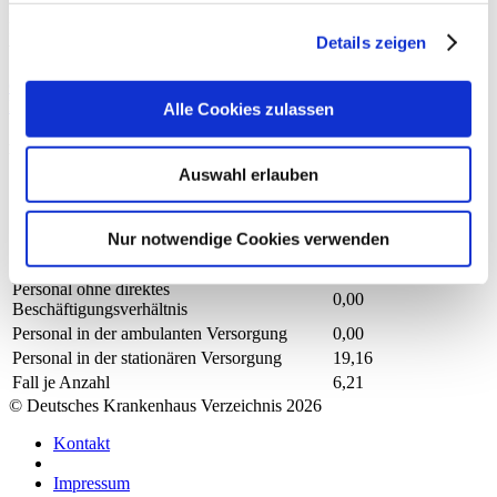
Personelle Ausstattung der Fachabteilung mit Pflegepersonal.
Mitarbeitende, die nicht eindeutig einer Fachabteilung zugeordnet
Details zeigen
werden können, werden übergreifend für das Krankenhaus erfasst.
Gesundheits- und Krankenpfleger und Gesundheits- und
Krankenpflegerinnen
Alle Cookies zulassen
Mit Fachabteilungszuordnung
Auswahl erlauben
Berufsgruppe
Anzahl
Erläuterung
Anzahl (gesamt)
19,16
Nur notwendige Cookies verwenden
Personal mit direktem
19,16
Beschäftigungsverhältnis
Personal ohne direktes
0,00
Beschäftigungsverhältnis
Personal in der ambulanten Versorgung
0,00
Personal in der stationären Versorgung
19,16
Fall je Anzahl
6,21
© Deutsches Krankenhaus Verzeichnis 2026
Kontakt
Impressum