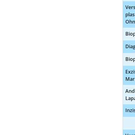
Vers
pla
Ohn
Biop
Diag
Biop
Exz
Mar
And
Lap
Inzi