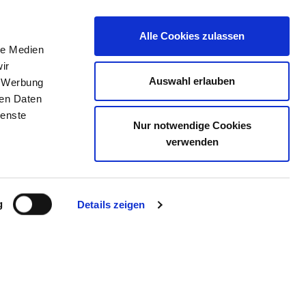
Alle Cookies zulassen
le Medien
TELLENBÖRSE
KONTAKT
IHRE MEINUNG
ir
Auswahl erlauben
, Werbung
ren Daten
ienste
Nur notwendige Cookies
LGAST GGMBH
verwenden
g
Details zeigen