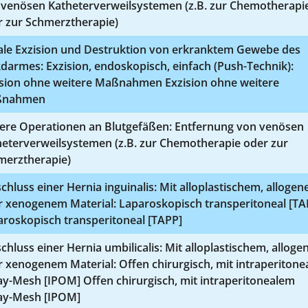
 venösen Katheterverweilsystemen (z.B. zur Chemotherapi
r zur Schmerztherapie)
ale Exzision und Destruktion von erkranktem Gewebe des
darmes: Exzision, endoskopisch, einfach (Push-Technik):
ision ohne weitere Maßnahmen Exzision ohne weitere
ßnahmen
ere Operationen an Blutgefäßen: Entfernung von venösen
heterverweilsystemen (z.B. zur Chemotherapie oder zur
merztherapie)
chluss einer Hernia inguinalis: Mit alloplastischem, alloge
r xenogenem Material: Laparoskopisch transperitoneal [TA
aroskopisch transperitoneal [TAPP]
chluss einer Hernia umbilicalis: Mit alloplastischem, allog
 xenogenem Material: Offen chirurgisch, mit intraperiton
y-Mesh [IPOM] Offen chirurgisch, mit intraperitonealem
ay-Mesh [IPOM]