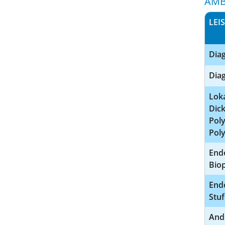
AMB
LEI
Diag
Diag
Lok
Dick
Poly
Poly
End
Bio
End
Stu
And