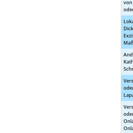
von
ode
Lok
Dick
Exz
Ma
And
Kat
Sch
Vers
ode
Lap
Vers
oder
Onla
Onl