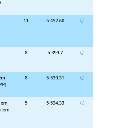
e
11
5-452.60
8
5-399.7
nem
8
5-530.31
PP]
enem
5
5-534.33
ealem