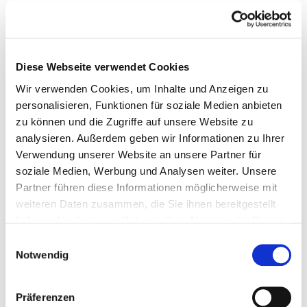
gesamten Krankenhauses. Informationen zum
Personal der einzelnen Fachabteilungen finden Sie auf
den Fachabteilungsseiten.
Diese Webseite verwendet Cookies
Gesundheits- und Krankenpfleger und Gesundheits-
und Krankenpflegerinnen
Wir verwenden Cookies, um Inhalte und Anzeigen zu
Mit und ohne Fachabteilungszuordnung
personalisieren, Funktionen für soziale Medien anbieten
zu können und die Zugriffe auf unsere Website zu
Berufsgruppe
Anzahl
Erläuterung
analysieren. Außerdem geben wir Informationen zu Ihrer
Verwendung unserer Website an unsere Partner für
Anzahl (gesamt)
73,36
soziale Medien, Werbung und Analysen weiter. Unsere
Personal mit direktem
73,36
Partner führen diese Informationen möglicherweise mit
Beschäftigungsverhältnis
weiteren Daten zusammen, die Sie ihnen bereitgestellt
haben oder die sie im Rahmen Ihrer Nutzung der Dienste
Personal ohne direktes
0,00
gesammelt haben.
Einwilligungsauswahl
Beschäftigungsverhältnis
Notwendig
Personal in der ambulanten
0,00
Versorgung
Präferenzen