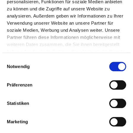
personalisieren, Funktionen für soziale Medien anbieten
HYGIENE
zu können und die Zugriffe auf unsere Website zu
analysieren. Außerdem geben wir Informationen zu Ihrer
Verwendung unserer Website an unsere Partner für
HYGIENEBEAUFTRAGTE/R
soziale Medien, Werbung und Analysen weiter. Unsere
Partner führen diese Informationen möglicherweise mit
weiteren Daten zusammen, die Sie ihnen bereitgestellt
Ein/e Hygienebeauftragte/r wurde nicht
haben oder die sie im Rahmen Ihrer Nutzung der Dienste
eingerichtet
gesammelt haben.
Einwilligungsauswahl
Notwendig
HYGIENEKOMMISSION
Präferenzen
HYGIENEPERSONAL
Statistiken
HYGIENESTANDARD ZVK UND WEITERE
MASSNAHMEN
Marketing