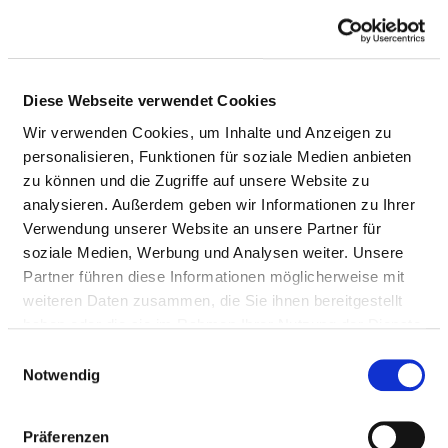
Passend dazu:
Pflegepersonal
Diese Webseite verwendet Cookies
Therapeutisches Personal
Wir verwenden Cookies, um Inhalte und Anzeigen zu
personalisieren, Funktionen für soziale Medien anbieten
zu können und die Zugriffe auf unsere Website zu
ÄRZTE UND ÄRZTINNEN
analysieren. Außerdem geben wir Informationen zu Ihrer
Verwendung unserer Website an unsere Partner für
Hier finden Sie Angaben zum medizinischen Personal
soziale Medien, Werbung und Analysen weiter. Unsere
des gesamten Krankenhauses. Informationen zum
Partner führen diese Informationen möglicherweise mit
Personal der einzelnen Fachabteilungen finden Sie
weiteren Daten zusammen, die Sie ihnen bereitgestellt
auf den Fachabteilungsseiten.
haben oder die sie im Rahmen Ihrer Nutzung der Dienste
gesammelt haben.
Einwilligungsauswahl
Notwendig
ÄRZTE UND ÄRZTINNEN INSGESAMT (OHNE
BELEGÄRZTE) IN VOLLKRÄFTEN
Präferenzen