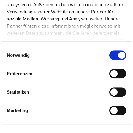
analysieren. Außerdem geben wir Informationen zu Ihrer
Verwendung unserer Website an unsere Partner für
HYGIENEBEAUFTRAGTE/R
soziale Medien, Werbung und Analysen weiter. Unsere
Partner führen diese Informationen möglicherweise mit
weiteren Daten zusammen, die Sie ihnen bereitgestellt
Ein/e Hygienebeauftragte/r wurde nicht
haben oder die sie im Rahmen Ihrer Nutzung der Dienste
eingerichtet
gesammelt haben.
Einwilligungsauswahl
Notwendig
HYGIENEKOMMISSION
Präferenzen
HYGIENEPERSONAL
Statistiken
HYGIENESTANDARD ZVK UND WEITERE
MASSNAHMEN
Marketing
ANTIBIOTIKATHERAPIE UND