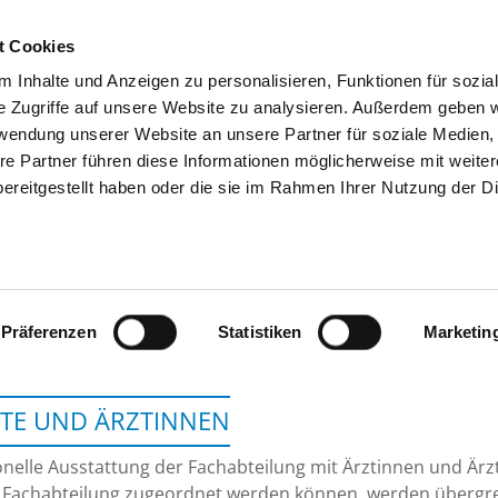
t Cookies
 Inhalte und Anzeigen zu personalisieren, Funktionen für sozia
SUCHEN
TIPPS & HILFE
DAS DKV
S
e Zugriffe auf unsere Website zu analysieren. Außerdem geben w
rwendung unserer Website an unsere Partner für soziale Medien
re Partner führen diese Informationen möglicherweise mit weite
ereitgestellt haben oder die sie im Rahmen Ihrer Nutzung der D
SANA TAGESKLINIK FÜ
Präferenzen
Statistiken
Marketin
TE UND ÄRZTINNEN
nelle Ausstattung der Fachabteilung mit Ärztinnen und Ärzt
 Fachabteilung zugeordnet werden können, werden übergrei