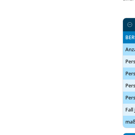
BER
Anz
Pers
Pers
Per
Pers
Fall
maßg