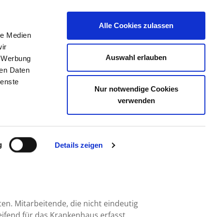
Alle Cookies zulassen
le Medien
TELLENBÖRSE
KONTAKT
IHRE MEINUNG
ir
Auswahl erlauben
, Werbung
ren Daten
ienste
Nur notwendige Cookies
RSTENWALDE
verwenden
g
Details zeigen
en. Mitarbeitende, die nicht eindeutig
fend für das Krankenhaus erfasst.