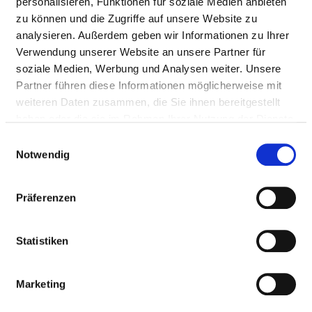
personalisieren, Funktionen für soziale Medien anbieten
zu können und die Zugriffe auf unsere Website zu
analysieren. Außerdem geben wir Informationen zu Ihrer
Landgraf-Philipp-Platz 3
Verwendung unserer Website an unsere Partner für
35114 Haina (Kloster)
soziale Medien, Werbung und Analysen weiter. Unsere
Tel.:
06456-91200
Partner führen diese Informationen möglicherweise mit
Mail:
ed.sotiv@ofni
weiteren Daten zusammen, die Sie ihnen bereitgestellt
haben oder die sie im Rahmen Ihrer Nutzung der Dienste
Anfahrt
gesammelt haben.
Einwilligungsauswahl
Notwendig
https://www.vitos.de/gesellschaften/vitos-haina/ei...
Weitere Standorte
Präferenzen
Statistiken
BASIS-INFOS
Marketing
Anzahl Betten: 112
Anzahl der Fachabteilungen: 2