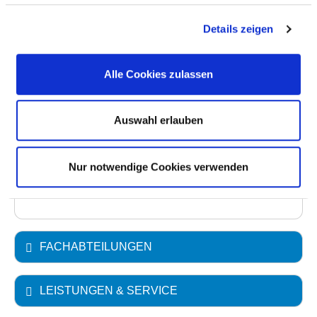
Details zeigen
Vollstationäre Fallzahl: 1.652
Teilstationäre Fallzahl: 29
Alle Cookies zulassen
Ambulante Fallzahl: 18.170
Fallzahl der stationsäquivalenten
psychiatrischen Behandlung (StäB): 112
Auswahl erlauben
Krankenhausträger: Vitos GmbH Kassel, Vitos
Nur notwendige Cookies verwenden
Haina gemeinnützige GmbH
Art des Trägers: öffentlich
FACHABTEILUNGEN
LEISTUNGEN & SERVICE