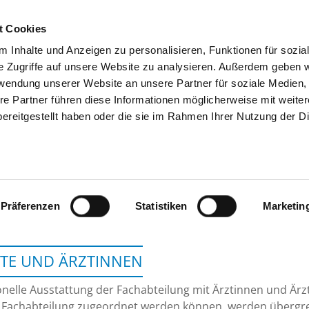
t Cookies
 Inhalte und Anzeigen zu personalisieren, Funktionen für sozia
SUCHEN
TIPPS & HILFE
DAS DKV
S
e Zugriffe auf unsere Website zu analysieren. Außerdem geben w
rwendung unserer Website an unsere Partner für soziale Medien
re Partner führen diese Informationen möglicherweise mit weite
ereitgestellt haben oder die sie im Rahmen Ihrer Nutzung der D
KREISKRANKENHAUS DEL
Präferenzen
Statistiken
Marketin
TE UND ÄRZTINNEN
nelle Ausstattung der Fachabteilung mit Ärztinnen und Ärzt
 Fachabteilung zugeordnet werden können, werden übergrei