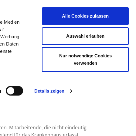
Alle Cookies zulassen
le Medien
TELLENBÖRSE
KONTAKT
IHRE MEINUNG
ir
Auswahl erlauben
, Werbung
ren Daten
ienste
Nur notwendige Cookies
ITZSCH GMBH
verwenden
g
Details zeigen
en. Mitarbeitende, die nicht eindeutig
fend für das Krankenhaus erfasst.