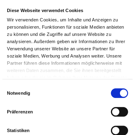
Nierenerkrankungen
Diese Webseite verwendet Cookies
Diagnostik und Therapie von
VI09
Wir verwenden Cookies, um Inhalte und Anzeigen zu
hämatologischen Erkrankungen
personalisieren, Funktionen für soziale Medien anbieten
zu können und die Zugriffe auf unsere Website zu
Diagnostik und Therapie von
VI10
analysieren. Außerdem geben wir Informationen zu Ihrer
endokrinen Ernährungs- und
Verwendung unserer Website an unsere Partner für
Stoffwechselkrankheiten
soziale Medien, Werbung und Analysen weiter. Unsere
Partner führen diese Informationen möglicherweise mit
Diagnostik und Therapie von
VI11
weiteren Daten zusammen, die Sie ihnen bereitgestellt
Erkrankungen des Magen-Darm-
haben oder die sie im Rahmen Ihrer Nutzung der Dienste
Traktes (Gastroenterologie)
gesammelt haben.
Einwilligungsauswahl
Diagnostik und Therapie von
VI12
Notwendig
Erkrankungen des Darmausgangs
Diagnostik und Therapie von
VI13
Präferenzen
Krankheiten des Peritoneums
Diagnostik und Therapie von
VI14
Statistiken