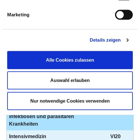
Erkrankungen der Leber, der Galle
und des Pankreas
Marketing
Diagnostik und Therapie von
VI15
Erkrankungen der Atemwege und
der Lunge
Details zeigen
Diagnostik und Therapie von
VI16
Krankheiten der Pleura
Alle Cookies zulassen
Diagnostik und Therapie von
VI17
rheumatologischen Erkrankungen
Auswahl erlauben
Diagnostik und Therapie von
VI18
onkologischen Erkrankungen
Nur notwendige Cookies verwenden
Diagnostik und Therapie von
VI19
infektiösen und parasitären
Krankheiten
Intensivmedizin
VI20