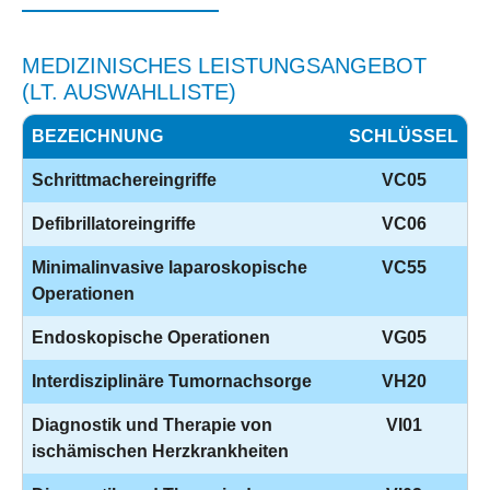
MEDIZINISCHES LEISTUNGSANGEBOT
(LT. AUSWAHLLISTE)
BEZEICHNUNG
SCHLÜSSEL
Schrittmachereingriffe
VC05
Defibrillatoreingriffe
VC06
Minimalinvasive laparoskopische
VC55
Operationen
Endoskopische Operationen
VG05
Interdisziplinäre Tumornachsorge
VH20
Diagnostik und Therapie von
VI01
ischämischen Herzkrankheiten