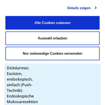
Dickdarmes:
Destruktion,
Details zeigen
endoskopisch,
einfach (Push-
Alle Cookies zulassen
Technik):
Thermokoagulation
Thermokoagulation
Auswahl erlauben
Lokale Exzision und
4
5-452.63
Destruktion von
Nur notwendige Cookies verwenden
erkranktem
Gewebe des
Dickdarmes:
Exzision,
endoskopisch,
einfach (Push-
Technik):
Endoskopische
Mukosaresektion