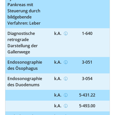
Pankreas mit
Steuerung durch
bildgebende
Verfahren: Leber
Diagnostische
k.A.
1-640
retrograde
Darstellung der
Gallenwege
Endosonographie
k.A.
3-051
des Ösophagus
Endosonographie
k.A.
3-054
des Duodenums
k.A.
5-431.22
k.A.
5-493.00