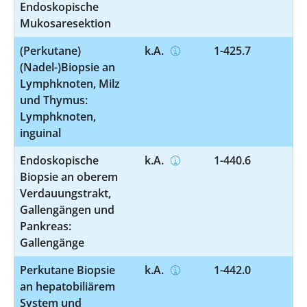
Endoskopische
Mukosaresektion
(Perkutane)
k.A.
1-425.7
(Nadel-)Biopsie an
Lymphknoten, Milz
und Thymus:
Lymphknoten,
inguinal
Endoskopische
k.A.
1-440.6
Biopsie an oberem
Verdauungstrakt,
Gallengängen und
Pankreas:
Gallengänge
Perkutane Biopsie
k.A.
1-442.0
an hepatobiliärem
System und