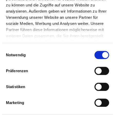
zu können und die Zugriffe auf unsere Website zu
Endosonographie
40
3-055.0
analysieren. Außerdem geben wir Informationen zu Ihrer
der Gallenwege
Verwendung unserer Website an unsere Partner für
und der Leber:
soziale Medien, Werbung und Analysen weiter. Unsere
Gallenwege
Partner führen diese Informationen möglicherweise mit
weiteren Daten zusammen, die Sie ihnen bereitgestellt
Diagnostische
27
1-650.0
haben oder die sie im Rahmen Ihrer Nutzung der Dienste
Koloskopie: Partiell
gesammelt haben.
Einwilligungsauswahl
8
5-493.01
Notwendig
8
5-493.02
Präferenzen
Endosonographie
7
3-053
des Magens
Statistiken
Lokale Exzision und
6
5-452.82
Destruktion von
Marketing
erkranktem
Gewebe des