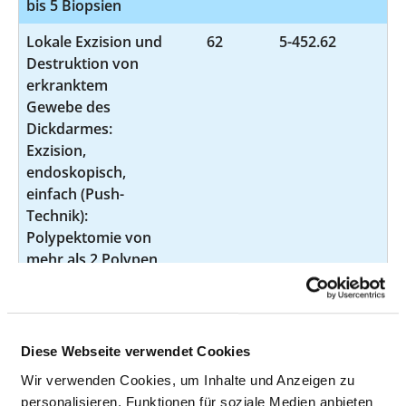
bis 5 Biopsien
Lokale Exzision und
62
5-452.62
Destruktion von
erkranktem
Gewebe des
Dickdarmes:
Exzision,
endoskopisch,
einfach (Push-
Technik):
Polypektomie von
mehr als 2 Polypen
mit Schlinge
Polypektomie von
mehr als 2 Polypen
mit Schlinge
Diese Webseite verwendet Cookies
Endosonographie
46
3-056
Wir verwenden Cookies, um Inhalte und Anzeigen zu
des Pankreas
personalisieren, Funktionen für soziale Medien anbieten