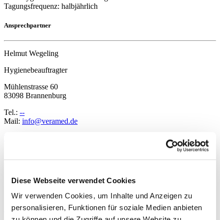
Tagungsfrequenz: halbjährlich
Ansprechpartner
Helmut Wegeling
Hygienebeauftragter
Mühlenstrasse 60
83098 Brannenburg
Tel.:
--
Mail:
ed.demarev@ofni
Hygienepersonal
Krankenhaushygieniker und
siehe unter
1
Krankenhaushygienikerinnen
Krankenhaushygieniker
Hygienebeauftragte Ärzte und
1
Ärztinnen
Diese Webseite verwendet Cookies
Hygienefachkräfte (HFK)
1
Wir verwenden Cookies, um Inhalte und Anzeigen zu
Hygienebeauftragte in der Pflege
1
personalisieren, Funktionen für soziale Medien anbieten
Hygienestandard ZVK und weitere Maßnahmen
zu können und die Zugriffe auf unsere Website zu