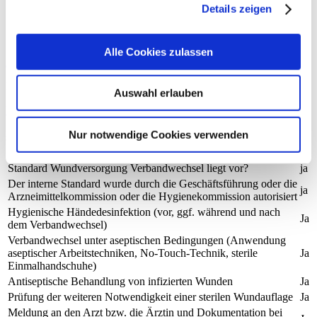
Standortspezifischer Standard für die Überprüfung der
Details zeigen
ja
Liegedauer von zentralen Venenverweilkatheter liegt vor
Der Standard wurde durch die Geschäftsführung oder die
ja
Hygienekommission autorisiert
Alle Cookies zulassen
Antibiotikatherapie und Antibiotikaprophylaxe
Keine Operationen durchgeführt
Auswahl erlauben
Umgang mit Wunden
Nur notwendige Cookies verwenden
Standard Wundversorgung Verbandwechsel
Standard Wundversorgung Verbandwechsel liegt vor?
ja
Der interne Standard wurde durch die Geschäftsführung oder die
ja
Arzneimittelkommission oder die Hygienekommission autorisiert
Hygienische Händedesinfektion (vor, ggf. während und nach
Ja
dem Verbandwechsel)
Verbandwechsel unter aseptischen Bedingungen (Anwendung
aseptischer Arbeitstechniken, No-Touch-Technik, sterile
Ja
Einmalhandschuhe)
Antiseptische Behandlung von infizierten Wunden
Ja
Prüfung der weiteren Notwendigkeit einer sterilen Wundauflage
Ja
Meldung an den Arzt bzw. die Ärztin und Dokumentation bei