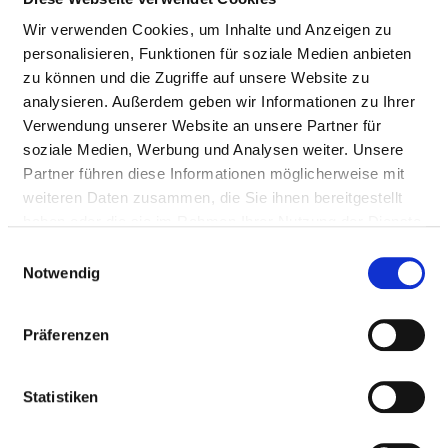
Wir verwenden Cookies, um Inhalte und Anzeigen zu
Behandlungsgebiete, für die Qualitätsergebnisse
personalisieren, Funktionen für soziale Medien anbieten
ermittelt werden
zu können und die Zugriffe auf unsere Website zu
analysieren. Außerdem geben wir Informationen zu Ihrer
Verwendung unserer Website an unsere Partner für
soziale Medien, Werbung und Analysen weiter. Unsere
GYNÄKOLOGISCHE OPERATIONEN:
Partner führen diese Informationen möglicherweise mit
OPERATIONEN AN DEN WEIBLICHEN
weiteren Daten zusammen, die Sie ihnen bereitgestellt
GESCHLECHTSORGANEN (OHNE OPERATIONEN
haben oder die sie im Rahmen Ihrer Nutzung der Dienste
ZUR ENTFERNUNG DER GEBÄRMUTTER) (GYN-
gesammelt haben.
OP)
Einwilligungsauswahl
Notwendig
GEBURTSHILFE: VERSORGUNG VON MUTTER
UND KIND KURZ VOR, WÄHREND UND KURZ
Präferenzen
NACH DER GEBURT (PM-GEBH)
OBERSCHENKELHALSBRUCH: OPERATION
Statistiken
INFOLGE EINES BRUCHS MIT FIXIERUNG DER
GEBROCHENEN KNOCHENTEILE DURCH EINE