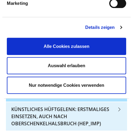
Marketing
METALLENE VERBINDUNG (HGV-OSFRAK)
BRUSTKREBSOPERATIONEN (MC)
Details zeigen
DRUCKGESCHWÜR (DEKUBITUS):
VORBEUGUNG DURCH PFLEGERISCHE
Alle Cookies zulassen
MASSNAHMEN (DEK)
KÜNSTLICHES HÜFTGELENK: ERSTMALIGES
Auswahl erlauben
EINSETZEN ODER AUSTAUSCH (HGV-HEP)
Nur notwendige Cookies verwenden
FRÜH- UND NEUGEBORENENVERSORGUNG
(PM-NEO)
KÜNSTLICHES HÜFTGELENK: ERSTMALIGES
EINSETZEN, AUCH NACH
OBERSCHENKELHALSBRUCH (HEP_IMP)