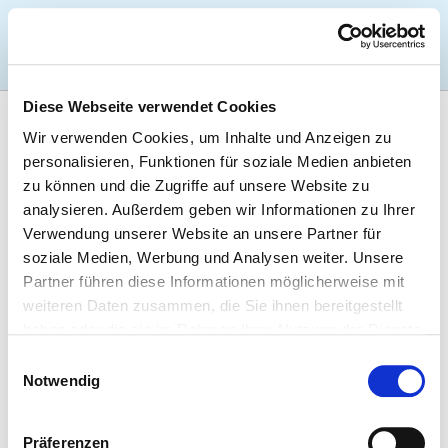
Togg
Diese Webseite verwendet Cookies
Zur Krankenhaus-Startseite
Wir verwenden Cookies, um Inhalte und Anzeigen zu
personalisieren, Funktionen für soziale Medien anbieten
zu können und die Zugriffe auf unsere Website zu
AUGENKLINIK BERLIN-MARZAHN
analysieren. Außerdem geben wir Informationen zu Ihrer
GMBH
Verwendung unserer Website an unsere Partner für
soziale Medien, Werbung und Analysen weiter. Unsere
Partner führen diese Informationen möglicherweise mit
HYGIENE
weiteren Daten zusammen, die Sie ihnen bereitgestellt
haben oder die sie im Rahmen Ihrer Nutzung der Dienste
gesammelt haben.
Einwilligungsauswahl
Hygienebeauftragte/r
Notwendig
Ein/e Hygienebeauftragte/r wurde nicht eingerichtet
Präferenzen