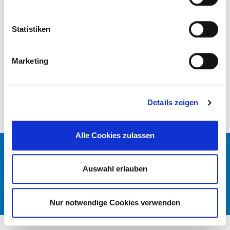
Hygienekommission
Hygienepersonal
Hygienestandard ZVK und weitere Maßnahmen
Statistiken
Antibiotikatherapie und Antibiotikaprophylaxe
Umgang mit Wunden
Marketing
Händedesinfektion
Umgang mit MRE /MRSA
Hygienebezogenes Risikomanagement
Details zeigen
Alle Cookies zulassen
© DEUTSCHES KRANKENHAUS VERZEICHNIS 2026
KONTAKT
Auswahl erlauben
IMPRESSUM
DATENSCHUTZ
DKTIG
Nur notwendige Cookies verwenden