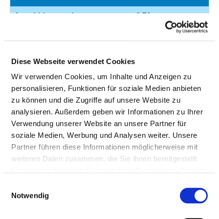
Anzahl (gesamt)
0,73
Personal mit direktem
0,73
Beschäftigungsverhältnis
Diese Webseite verwendet Cookies
Personal ohne direktes
0,00
Wir verwenden Cookies, um Inhalte und Anzeigen zu
Beschäftigungsverhältnis
personalisieren, Funktionen für soziale Medien anbieten
Personal in der
0,00
zu können und die Zugriffe auf unsere Website zu
ambulanten Versorgung
analysieren. Außerdem geben wir Informationen zu Ihrer
Verwendung unserer Website an unsere Partner für
Personal in der
0,73
soziale Medien, Werbung und Analysen weiter. Unsere
stationären Versorgung
Partner führen diese Informationen möglicherweise mit
weiteren Daten zusammen, die Sie ihnen bereitgestellt
DIPLOM-PSYCHOLOGE UND DIPLOM-
haben oder die sie im Rahmen Ihrer Nutzung der Dienste
PSYCHOLOGIN
gesammelt haben.
Einwilligungsauswahl
Notwendig