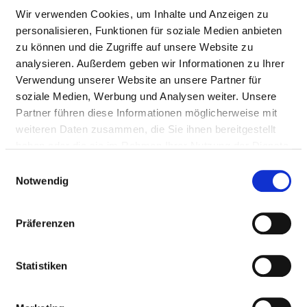
Wir verwenden Cookies, um Inhalte und Anzeigen zu
Ärzte & Ärztinnen
personalisieren, Funktionen für soziale Medien anbieten
Therapeutisches Personal
zu können und die Zugriffe auf unsere Website zu
analysieren. Außerdem geben wir Informationen zu Ihrer
Verwendung unserer Website an unsere Partner für
PFLEGEPERSONAL
soziale Medien, Werbung und Analysen weiter. Unsere
Partner führen diese Informationen möglicherweise mit
Personelle Ausstattung der Fachabteilung mit
weiteren Daten zusammen, die Sie ihnen bereitgestellt
Pflegepersonal. Mitarbeitende, die nicht eindeutig
haben oder die sie im Rahmen Ihrer Nutzung der Dienste
einer Fachabteilung zugeordnet werden können,
gesammelt haben.
Einwilligungsauswahl
werden übergreifend für das Krankenhaus erfasst.
Notwendig
Präferenzen
GESUNDHEITS- UND KRANKENPFLEGER UND
GESUNDHEITS- UND KRANKENPFLEGERINNEN
Statistiken
Mit Fachabteilungszuordnung