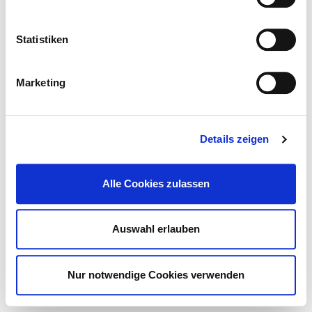
Hinweis Notfallversorgung
© Deutsches Krankenhaus Verzeichnis 2026
Statistiken
Kontakt
Impressum
Datenschutz
Marketing
DKTIG
Details zeigen
Alle Cookies zulassen
Auswahl erlauben
Nur notwendige Cookies verwenden