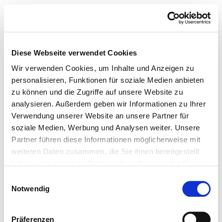
Toggle navigation
Zur Krankenhaus-Startseite
Diese Webseite verwendet Cookies
Wir verwenden Cookies, um Inhalte und Anzeigen zu
personalisieren, Funktionen für soziale Medien anbieten
zu können und die Zugriffe auf unsere Website zu
HELIOS Tagesklinik
analysieren. Außerdem geben wir Informationen zu Ihrer
Psychiatrie (Erwachsene)
Verwendung unserer Website an unsere Partner für
soziale Medien, Werbung und Analysen weiter. Unsere
Partner führen diese Informationen möglicherweise mit
Teilnahme an der
weiteren Daten zusammen, die Sie ihnen bereitgestellt
Notfallversorgung
haben oder die sie im Rahmen Ihrer Nutzung der Dienste
gesammelt haben.
Notfallversorgungsstufen
Einwilligungsauswahl
Notwendig
Allgemeines
Kooperation mit der kassenärztlichen Vereinigung?
Präferenzen