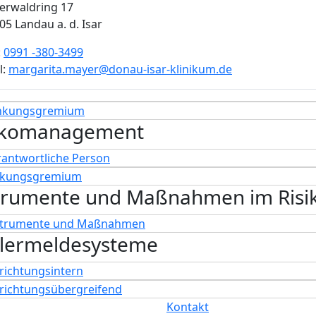
erwaldring 17
05 Landau a. d. Isar
:
0991 -380-3499
l:
ed.mukinilk-rasi-uanod@reyam.atiragram
nkungsgremium
ikomanagement
rantwortliche Person
nkungsgremium
trumente und Maßnahmen im Ris
strumente und Maßnahmen
lermeldesysteme
richtungsintern
nrichtungsübergreifend
Kontakt