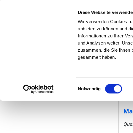
Diese Webseite verwende
Wir verwenden Cookies, um
anbieten zu können und di
Zur Krankenhaus-Startseite
Informationen zu Ihrer Ve
und Analysen weiter. Unse
zusammen, die Sie ihnen b
gesammelt haben.
Umg
Qua
Einwilligungsauswahl
Notwendig
Ve
Ma
Qual