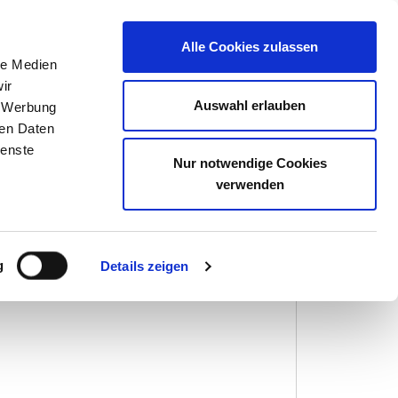
Kontakt
Alle Cookies zulassen
le Medien
ir
Auswahl erlauben
, Werbung
ren Daten
um Landau
ienste
Nur notwendige Cookies
verwenden
entenversorgung
g
Details zeigen