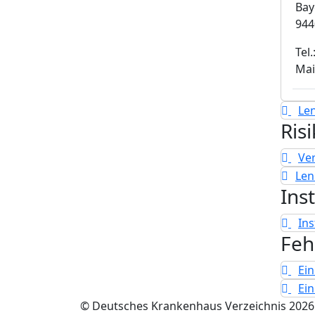
Bay
944
Tel.
Mai
Le
Ris
Ve
Le
Ins
In
Feh
Ein
Ei
© Deutsches Krankenhaus Verzeichnis 2026