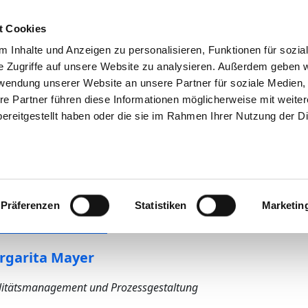
Suchen
Tipps & Hilfe
Das DKV
Stellenbörse
t Cookies
Ihre Meinung
 Inhalte und Anzeigen zu personalisieren, Funktionen für sozia
e Zugriffe auf unsere Website zu analysieren. Außerdem geben w
rwendung unserer Website an unsere Partner für soziale Medien
re Partner führen diese Informationen möglicherweise mit weite
DONAUISAR Klinik
ereitgestellt haben oder die sie im Rahmen Ihrer Nutzung der D
ang mit Risiken in der Pati
litätsmanagement
Präferenzen
Statistiken
Marketin
rantwortliche Person
rgarita Mayer
itätsmanagement und Prozessgestaltung