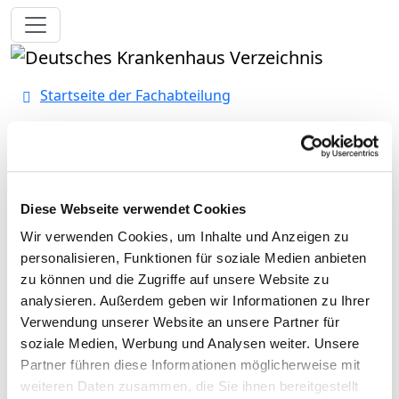
Toggle navigation
Startseite der Fachabteilung
DONAUISAR Klinikum
Landau
Diese Webseite verwendet Cookies
Wir verwenden Cookies, um Inhalte und Anzeigen zu
Klinik für Pneumologie und
personalisieren, Funktionen für soziale Medien anbieten
zu können und die Zugriffe auf unsere Website zu
Allgemeine Innere Medizin (bis
analysieren. Außerdem geben wir Informationen zu Ihrer
2025)
Verwendung unserer Website an unsere Partner für
soziale Medien, Werbung und Analysen weiter. Unsere
Pflegerische Fachexpertise
Partner führen diese Informationen möglicherweise mit
weiteren Daten zusammen, die Sie ihnen bereitgestellt
Praxisanleitung (PQ20)