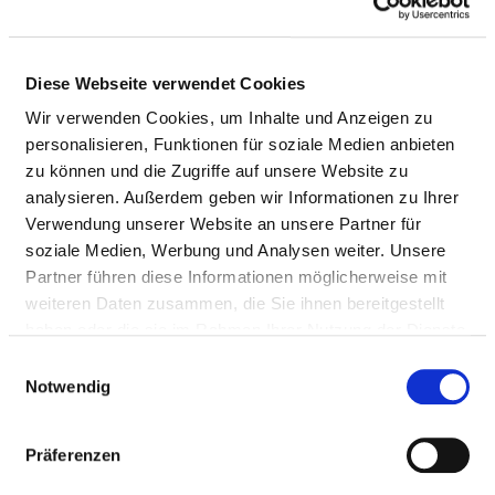
UMGANG MIT RISIKEN IN DER
PATIENTENVERSORGUNG
Diese Webseite verwendet Cookies
Wir verwenden Cookies, um Inhalte und Anzeigen zu
QUALITÄTSMANAGEMENT
personalisieren, Funktionen für soziale Medien anbieten
zu können und die Zugriffe auf unsere Website zu
VERANTWORTLICHE PERSON
analysieren. Außerdem geben wir Informationen zu Ihrer
Verwendung unserer Website an unsere Partner für
Simon Windisch
soziale Medien, Werbung und Analysen weiter. Unsere
Partner führen diese Informationen möglicherweise mit
Leitung Zentrales Qualitätsmanagement
weiteren Daten zusammen, die Sie ihnen bereitgestellt
Röntgenstraße 8
haben oder die sie im Rahmen Ihrer Nutzung der Dienste
88048 Friedrichshafen
gesammelt haben.
Einwilligungsauswahl
Notwendig
Tel.:
07583 -33-1053
Mail:
ed.murtneZ-pfz@hcsidniw.nomis
Präferenzen