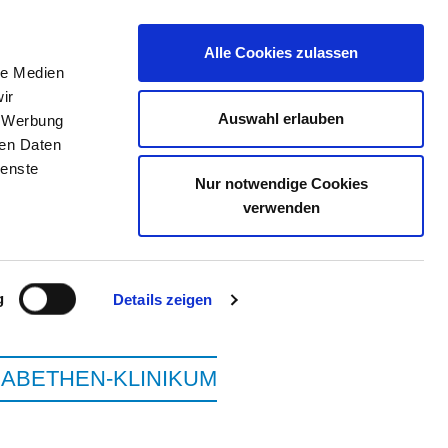
Alle Cookies zulassen
le Medien
ir
ELLENBÖRSE
KONTAKT
IHRE MEINUNG
Auswahl erlauben
, Werbung
ren Daten
ienste
Nur notwendige Cookies
SATELLIT RAVENSBURG
verwenden
g
Details zeigen
SABETHEN-KLINIKUM