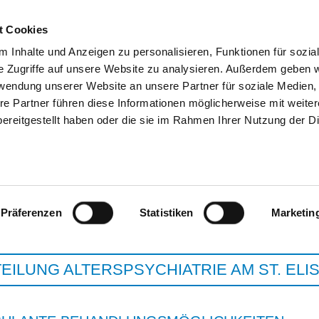
t Cookies
 Inhalte und Anzeigen zu personalisieren, Funktionen für sozia
e Zugriffe auf unsere Website zu analysieren. Außerdem geben w
SUCHEN
TIPPS & HILFE
DAS DKV
ST
rwendung unserer Website an unsere Partner für soziale Medien
re Partner führen diese Informationen möglicherweise mit weite
ereitgestellt haben oder die sie im Rahmen Ihrer Nutzung der D
FP SÜDWÜRTTEMBERG WEISSENAU 
Präferenzen
Statistiken
Marketin
EILUNG ALTERSPSYCHIATRIE AM ST. ELI