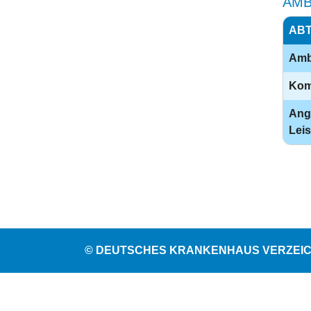
AMB
ABT
Ambu
Kom
Ang
Leis
© DEUTSCHES KRANKENHAUS VERZEICH