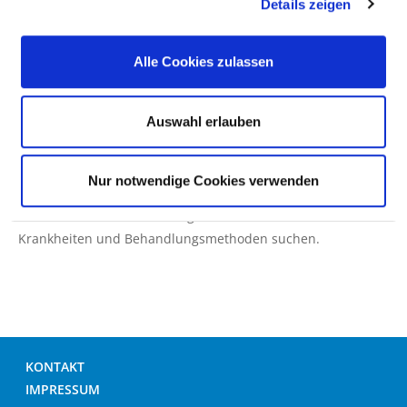
Details zeigen
Hinweis: Wenn die Suche nach einer Krankheit oder
Alle Cookies zulassen
Behandlungsmethode nicht zu einem Treffer führt, kann
das auch daran liegen, dass das gesuchte Wort nicht in der
Datenbank vorhanden ist. Die Datenbank basiert wesentlich
Auswahl erlauben
auf medizinischer Fachsprache (ICD/OPS). Versuchen Sie es
dann mit einem Suchwort-Synonym.
Nur notwendige Cookies verwenden
Tipp: Bei den einzelnen Fachabteilungen dieses
Krankenhauses können Sie gezielt nach behandelten
Krankheiten und Behandlungsmethoden suchen.
KONTAKT
IMPRESSUM