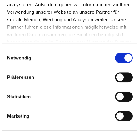
analysieren. Außerdem geben wir Informationen zu Ihrer
Passend dazu:
Verwendung unserer Website an unsere Partner für
soziale Medien, Werbung und Analysen weiter. Unsere
Medizinisch-pflegerische Leistungen
Partner führen diese Informationen möglicherweise mit
Service & Ausstattung
weiteren Daten zusammen, die Sie ihnen bereitgestellt
haben oder die sie im Rahmen Ihrer Nutzung der Dienste
gesammelt haben.
MEDIZINISCHES LEISTUNGSANGEBOT
Einwilligungsauswahl
Notwendig
DES KRANKENHAUSES
Präferenzen
Welche Krankheiten werden in diesem Krankenhaus
behandelt? Welche Behandlungsmethoden bietet
dieses Krankenhaus an?
Statistiken
Suchen Sie Krankheiten und Behandlungen, die in
diesem Krankenhaus behandelt oder durchgeführt
Marketing
werden, per Volltext-Suche.