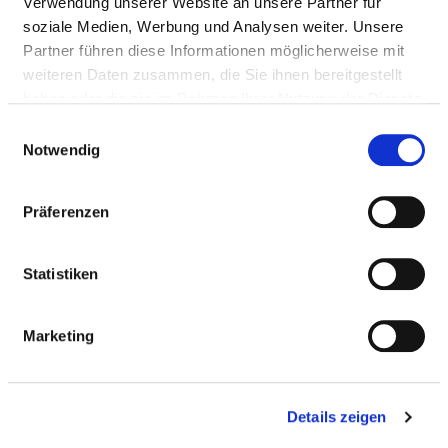
Verwendung unserer Website an unsere Partner für
BARRIEREFREIHEIT
soziale Medien, Werbung und Analysen weiter. Unsere
Partner führen diese Informationen möglicherweise mit
weiteren Daten zusammen, die Sie ihnen bereitgestellt
ALLERGIEN
haben oder die sie im Rahmen Ihrer Nutzung der Dienste
gesammelt haben.
Einwilligungsauswahl
Notwendig
Diätetische Angebote
Präferenzen
DEMENZ / GEISTIGE BEHINDERUNG
Statistiken
HÖRBEHINDERUNG / GEHÖRLOSIGKEIT
Marketing
MOBILITÄTSEINSCHRÄNKUNGEN
Details zeigen
SEHBEHINDERUNG / BLINDE