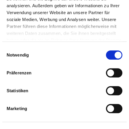
analysieren. Außerdem geben wir Informationen zu Ihrer
Passend dazu:
Verwendung unserer Website an unsere Partner für
Medizinische Leistungen
soziale Medien, Werbung und Analysen weiter. Unsere
Partner führen diese Informationen möglicherweise mit
Service & Ausstattung
weiteren Daten zusammen, die Sie ihnen bereitgestellt
haben oder die sie im Rahmen Ihrer Nutzung der Dienste
MEDIZINISCH-PFLEGERISCHE
gesammelt haben.
Einwilligungsauswahl
LEISTUNGEN
Notwendig
Präferenzen
BEHANDLUNGEN / THERAPIEN
Statistiken
Manuelle Lymphdrainage
Marketing
Physikalische Therapie / Bädertherapie