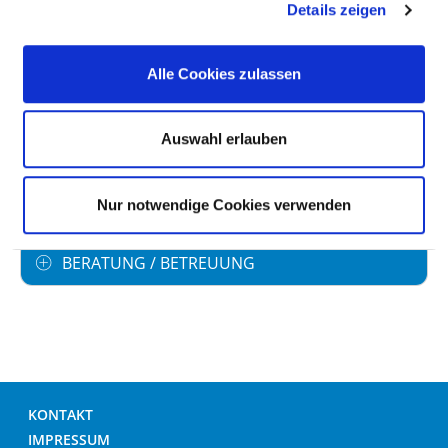
Details zeigen
Physiotherapie / Krankengymnastik als
Einzel- und/oder Gruppentherapie
Alle Cookies zulassen
Schmerztherapie /-management
Auswahl erlauben
Wundmanagement
Nur notwendige Cookies verwenden
BERATUNG / BETREUUNG
KONTAKT
IMPRESSUM