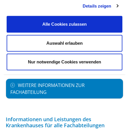
Teilstationäre Fallzahl: 82
Details zeigen
PERSONELLE AUSSTATTUNG
Alle Cookies zulassen
FACHEXPERTISE UND WEITERBILDUNG
Auswahl erlauben
MEDIZINISCHES LEISTUNGSANGEBOT MIT
Nur notwendige Cookies verwenden
FALLZAHLEN
WEITERE INFORMATIONEN ZUR
FACHABTEILUNG
Informationen und Leistungen des
Krankenhauses für alle Fachabteilungen