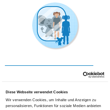
KINDER- UND JUGENDPSYCHIATRIE
Weinstrasse 100
76889 Klingenmünster
Diese Webseite verwendet Cookies
Wir verwenden Cookies, um Inhalte und Anzeigen zu
Tel.:
06349-900-3000
personalisieren, Funktionen für soziale Medien anbieten
Mail:
ed.mukinilkzlafp@nnamtarts.rehtneug