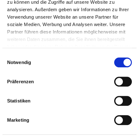
zu können und die Zugriffe auf unsere Website zu
Anfahrt
analysieren. Außerdem geben wir Informationen zu Ihrer
Verwendung unserer Website an unsere Partner für
https://kjp.pfalzklinikum.de/home
soziale Medien, Werbung und Analysen weiter. Unsere
Partner führen diese Informationen möglicherweise mit
Ärztliche Leitung
weiteren Daten zusammen, die Sie ihnen bereitgestellt
haben oder die sie im Rahmen Ihrer Nutzung der Dienste
Dr. Günther Stratmann (Chefarzt Klinik für Kinder-und
gesammelt haben.
Einwilligungsauswahl
Jugendpsychiatrie, Psychosomatik und
Notwendig
Psychotherapie)
Präferenzen
Informationen und Leistungen der
Fachabteilung
Statistiken
FALLZAHLEN
Marketing
Vollstationäre Fallzahl: 735