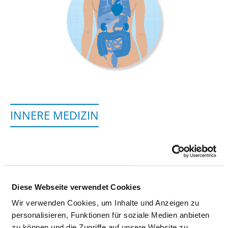
INNERE MEDIZIN
Krankenhausstr. 11b
86551 Aichach
Tel.:
08251-909-216
Diese Webseite verwendet Cookies
Mail:
ed.apilk@hcahcia-erenni
Mit Notfallambulanz
Wir verwenden Cookies, um Inhalte und Anzeigen zu
personalisieren, Funktionen für soziale Medien anbieten
Anfahrt
zu können und die Zugriffe auf unsere Website zu