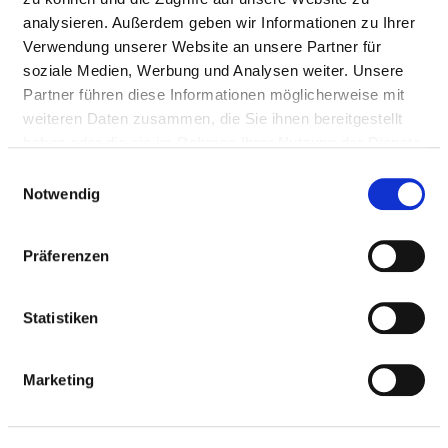
analysieren. Außerdem geben wir Informationen zu Ihrer
Verwendung unserer Website an unsere Partner für
Ärztliche Leitung
soziale Medien, Werbung und Analysen weiter. Unsere
PD Dr. med. Heiko Methe (Chefarzt - Facharzt für
Partner führen diese Informationen möglicherweise mit
Innere Medizin, Kardiologie und Internistische
weiteren Daten zusammen, die Sie ihnen bereitgestellt
Intensivmedizin)
haben oder die sie im Rahmen Ihrer Nutzung der Dienste
gesammelt haben.
Dr. med. Anastasios Moissidis (Chefarzt - Facharzt für
Einwilligungsauswahl
Notwendig
Innere Medizin und Allgemeinmedizin, Facharzt für
Innere Medizin und Gastroenterologie)
Präferenzen
Informationen und Leistungen der
Statistiken
Fachabteilung
FALLZAHLEN
Marketing
Vollstationäre Fallzahl: 2.691