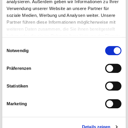
analysieren. Außerdem geben wir Informationen zu Ihrer
Verwendung unserer Website an unsere Partner für
soziale Medien, Werbung und Analysen weiter. Unsere
Partner führen diese Informationen möglicherweise mit
weiteren Daten zusammen, die Sie ihnen bereitgestellt
haben oder die sie im Rahmen Ihrer Nutzung der Dienste
gesammelt haben.
Einwilligungsauswahl
Notwendig
Schlossplatz 2
Präferenzen
35510 Butzbach
Tel.:
06033-92546-0
Statistiken
Mail:
ed.mg-ku@rm.hcabztub-znalubma-pjk
Anfahrt
Marketing
https://www.ukgm.de
Basis-Infos
Details zeigen