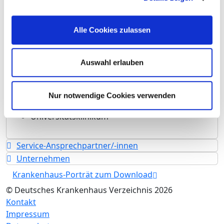
Anzahl Betten: 7
Anzahl der Fachabteilungen: 1
Alle Cookies zulassen
Teilstationäre Fallzahl: 48
Ambulante Fallzahl: 2.133
Auswahl erlauben
Krankenhausträger: Universitätsklinikum
Gießen und Marburg GmbH
Art des Trägers: privat
Nur notwendige Cookies verwenden
Universitätsklinikum
Service-Ansprechpartner/-innen
Unternehmen
Krankenhaus-Porträt zum Download
© Deutsches Krankenhaus Verzeichnis 2026
Kontakt
Impressum