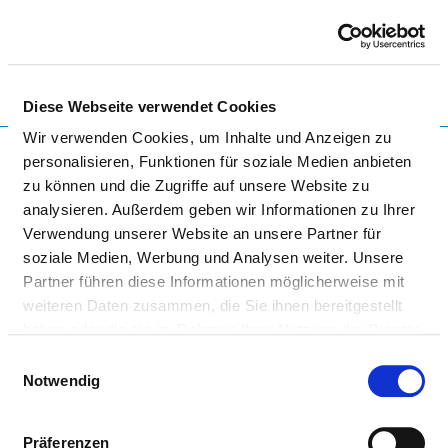
Togg
Diese Webseite verwendet Cookies
Wir verwenden Cookies, um Inhalte und Anzeigen zu
personalisieren, Funktionen für soziale Medien anbieten
VITOS KLINIKUM WEIL-LAHN,
zu können und die Zugriffe auf unsere Website zu
STANDORT WEILMÜNSTER
analysieren. Außerdem geben wir Informationen zu Ihrer
Verwendung unserer Website an unsere Partner für
soziale Medien, Werbung und Analysen weiter. Unsere
KEINE KRANKENHAUS-DATEN VORHANDEN
Partner führen diese Informationen möglicherweise mit
Zu dem mit diesem Link aufgerufenen Krankenhaus
weiteren Daten zusammen, die Sie ihnen bereitgestellt
liegen keine Daten vor. Ein bestimmtes Krankenhaus
haben oder die sie im Rahmen Ihrer Nutzung der Dienste
können Sie mit der Suchfunktion der Startseite
gesammelt haben.
Einwilligungsauswahl
finden. Klicken Sie auf das Logo oben links, um zur
Notwendig
Startseite zu gelangen.
Präferenzen