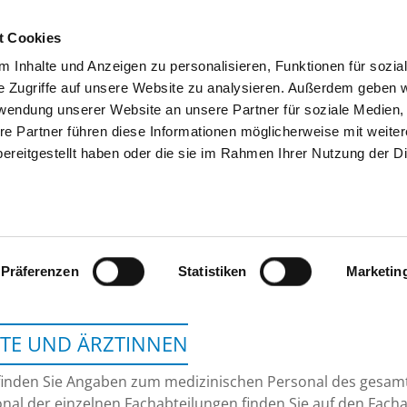
t Cookies
 Inhalte und Anzeigen zu personalisieren, Funktionen für sozia
SUCHEN
TIPPS & HILFE
DAS DKV
S
e Zugriffe auf unsere Website zu analysieren. Außerdem geben w
rwendung unserer Website an unsere Partner für soziale Medien
re Partner führen diese Informationen möglicherweise mit weite
ereitgestellt haben oder die sie im Rahmen Ihrer Nutzung der D
VIVANTES KLINIKUM 
Präferenzen
Statistiken
Marketin
TE UND ÄRZTINNEN
finden Sie Angaben zum medizinischen Personal des gesa
nal der einzelnen Fachabteilungen finden Sie auf den Facha