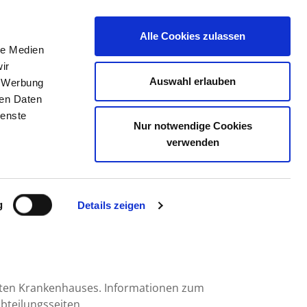
Alle Cookies zulassen
le Medien
TELLENBÖRSE
KONTAKT
IHRE MEINUNG
ir
Auswahl erlauben
, Werbung
ren Daten
ienste
Nur notwendige Cookies
NEUKÖLLN
verwenden
g
Details zeigen
mten Krankenhauses. Informationen zum
bteilungsseiten.