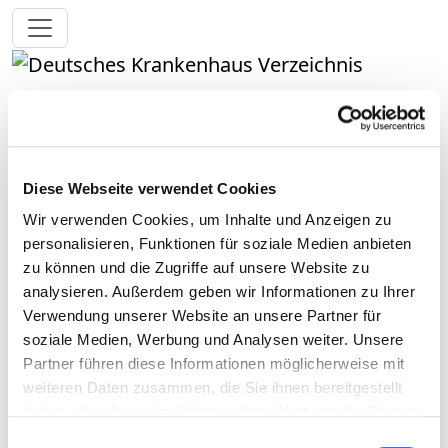
Toggle navigation
Zur Krankenhaus-Startseite
Diese Webseite verwendet Cookies
Klinikum
Wir verwenden Cookies, um Inhalte und Anzeigen zu
Herrsching/Schindlbeck
personalisieren, Funktionen für soziale Medien anbieten
zu können und die Zugriffe auf unsere Website zu
Passend dazu:
analysieren. Außerdem geben wir Informationen zu Ihrer
Verwendung unserer Website an unsere Partner für
Medizinisch-pflegerische Leistungen
soziale Medien, Werbung und Analysen weiter. Unsere
Service & Ausstattung
Partner führen diese Informationen möglicherweise mit
weiteren Daten zusammen, die Sie ihnen bereitgestellt
Medizinisches Leistungsangebot
haben oder die sie im Rahmen Ihrer Nutzung der Dienste
des Krankenhauses
gesammelt haben.
Einwilligungsauswahl