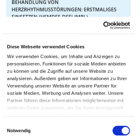
BEHANDLUNG VON
HERZRHYTHMUSSTÖRUNGEN: ERSTMALIGES
EINSETZEN (HSMDEF-DEFI-IMPL)
DEFIBRILLATOR (SCHOCKGEBER) ZUR
BEHANDLUNG VON
HERZRHYTHMUSSTÖRUNGEN: ERNEUTER
Diese Webseite verwendet Cookies
EINGRIFF, AUSTAUSCH ODER ENTFERNEN DES
Wir verwenden Cookies, um Inhalte und Anzeigen zu
DEFIBRILLATORS (HSMDEF-DEFI-REV)
personalisieren, Funktionen für soziale Medien anbieten
zu können und die Zugriffe auf unsere Website zu
HALSSCHLAGADER-VERENGUNG:
analysieren. Außerdem geben wir Informationen zu Ihrer
WIEDERHERSTELLUNG EINES AUSREICHENDEN
Verwendung unserer Website an unsere Partner für
BLUTFLUSSES DURCH EINEN OPERATIVEN
soziale Medien, Werbung und Analysen weiter. Unsere
EINGRIFF (KAROTIS)
Partner führen diese Informationen möglicherweise mit
weiteren Daten zusammen, die Sie ihnen bereitgestellt
GYNÄKOLOGISCHE OPERATIONEN:
haben oder die sie im Rahmen Ihrer Nutzung der Dienste
OPERATIONEN AN DEN WEIBLICHEN
gesammelt haben.
Einwilligungsauswahl
GESCHLECHTSORGANEN (OHNE OPERATIONEN
Notwendig
ZUR ENTFERNUNG DER GEBÄRMUTTER) (GYN-